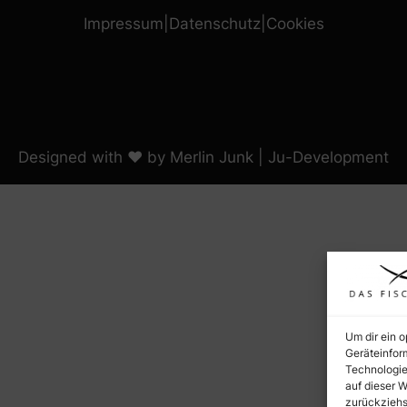
Impressumㅤ|ㅤDatenschutzㅤ|ㅤCookies
Designed with ♥️ by Merlin Junk | Ju-Development
Um dir ein 
Geräteinfor
Technologie
auf dieser W
zurückziehs