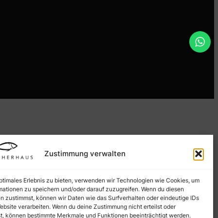
Zustimmung verwalten
optimales Erlebnis zu bieten, verwenden wir Technologien wie Cookies, um
mationen zu speichern und/oder darauf zuzugreifen. Wenn du diesen
n zustimmst, können wir Daten wie das Surfverhalten oder eindeutige IDs
ebsite verarbeiten. Wenn du deine Zustimmung nicht erteilst oder
t, können bestimmte Merkmale und Funktionen beeinträchtigt werden.